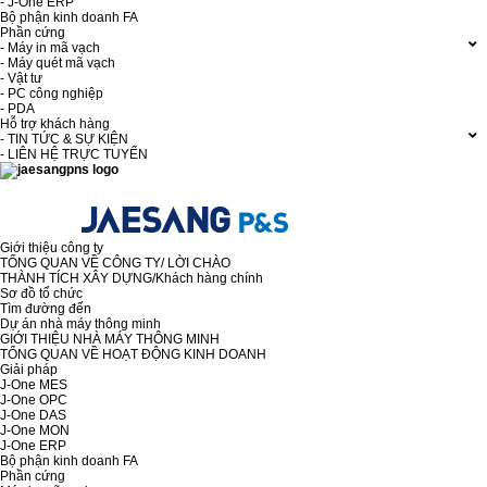
- J-One ERP
Bộ phận kinh doanh FA
Phần cứng
- Máy in mã vạch
- Máy quét mã vạch
- Vật tư
- PC công nghiệp
- PDA
Hỗ trợ khách hàng
- TIN TỨC & SỰ KIỆN
- LIÊN HỆ TRỰC TUYẾN
Giới thiệu công ty
TỔNG QUAN VỀ CÔNG TY/ LỜI CHÀO
THÀNH TÍCH XÂY DỰNG/Khách hàng chính
Sơ đồ tổ chức
Tìm đường đến
Dự án nhà máy thông minh
GIỚI THIỆU NHÀ MÁY THÔNG MINH
TỔNG QUAN VỀ HOẠT ĐỘNG KINH DOANH
Giải pháp
J-One MES
J-One OPC
J-One DAS
J-One MON
J-One ERP
Bộ phận kinh doanh FA
Phần cứng