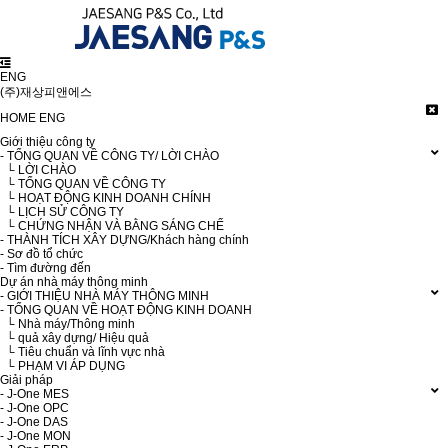
ENG
(주)재상피앤에스
HOME
ENG
Giới thiệu công ty
- TỔNG QUAN VỀ CÔNG TY/ LỜI CHÀO
└ LỜI CHÀO
└ TỔNG QUAN VỀ CÔNG TY
└ HOẠT ĐỘNG KINH DOANH CHÍNH
└ LỊCH SỬ CÔNG TY
└ CHỨNG NHẬN VÀ BẰNG SÁNG CHẾ
- THÀNH TÍCH XÂY DỰNG/Khách hàng chính
- Sơ đồ tổ chức
- Tìm đường đến
Dự án nhà máy thông minh
- GIỚI THIỆU NHÀ MÁY THÔNG MINH
- TỔNG QUAN VỀ HOẠT ĐỘNG KINH DOANH
└ Nhà máy/Thông minh
└ quả xây dựng/ Hiệu quả
└ Tiêu chuẩn và lĩnh vực nhà
└ PHẠM VI ÁP DỤNG
Giải pháp
- J-One MES
- J-One OPC
- J-One DAS
- J-One MON