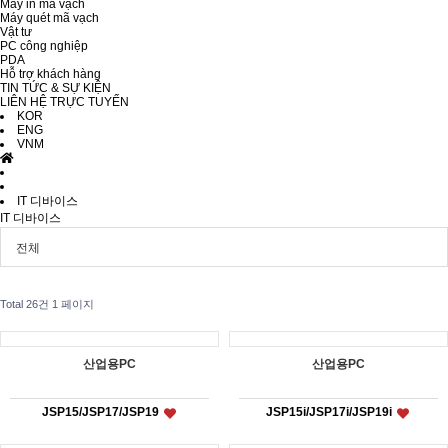
Máy in mã vạch
Máy quét mã vạch
Vật tư
PC công nghiệp
PDA
Hỗ trợ khách hàng
TIN TỨC & SỰ KIỆN
LIÊN HỆ TRỰC TUYẾN
KOR
ENG
VNM
IT 디바이스
IT 디바이스
전체
Total 26건
1 페이지
산업용PC
산업용PC
JSP15/JSP17/JSP19
JSP15i/JSP17i/JSP19i