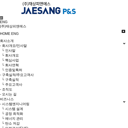
ENG
(주)재상피앤에스
HOME
ENG
회사소개
- 회사개요/인사말
└ 인사말
└ 회사개요
└ 핵심사업
└ 회사연혁
└ 인증및특허
- 구축실적/주요고객사
└ 구축실적
└ 주요고객사
- 조직도
- 오시는 길
비즈니스
- 시스템엔지니어링
└ 시스템 설계
└ 공정 최적화
└ 에너지 관리
└ 탄소 저감