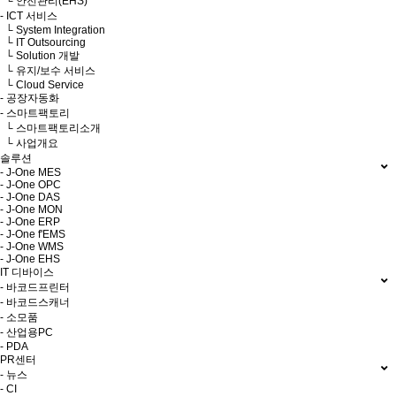
└ 안전관리(EHS)
- ICT 서비스
└ System Integration
└ IT Outsourcing
└ Solution 개발
└ 유지/보수 서비스
└ Cloud Service
- 공장자동화
- 스마트팩토리
└ 스마트팩토리소개
└ 사업개요
솔루션
- J-One MES
- J-One OPC
- J-One DAS
- J-One MON
- J-One ERP
- J-One f'EMS
- J-One WMS
- J-One EHS
IT 디바이스
- 바코드프린터
- 바코드스캐너
- 소모품
- 산업용PC
- PDA
PR센터
- 뉴스
- CI