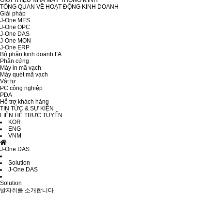
GIỚI THIỆU NHÀ MÁY THÔNG MINH
TỔNG QUAN VỀ HOẠT ĐỘNG KINH DOANH
Giải pháp
J-One MES
J-One OPC
J-One DAS
J-One MON
J-One ERP
Bộ phận kinh doanh FA
Phần cứng
Máy in mã vạch
Máy quét mã vạch
Vật tư
PC công nghiệp
PDA
Hỗ trợ khách hàng
TIN TỨC & SỰ KIỆN
LIÊN HỆ TRỰC TUYẾN
KOR
ENG
VNM
J-One DAS
Solution
J-One DAS
Solution
발자취를 소개합니다.