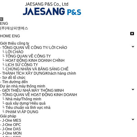
ENG
(주)재상피앤에스
HOME
ENG
Giới thiệu công ty
- TỔNG QUAN VỀ CÔNG TY/ LỜI CHÀO
└ LỜI CHÀO
└ TỔNG QUAN VỀ CÔNG TY
└ HOẠT ĐỘNG KINH DOANH CHÍNH
└ LỊCH SỬ CÔNG TY
└ CHỨNG NHẬN VÀ BẰNG SÁNG CHẾ
- THÀNH TÍCH XÂY DỰNG/Khách hàng chính
- Sơ đồ tổ chức
- Tìm đường đến
Dự án nhà máy thông minh
- GIỚI THIỆU NHÀ MÁY THÔNG MINH
- TỔNG QUAN VỀ HOẠT ĐỘNG KINH DOANH
└ Nhà máy/Thông minh
└ quả xây dựng/ Hiệu quả
└ Tiêu chuẩn và lĩnh vực nhà
└ PHẠM VI ÁP DỤNG
Giải pháp
- J-One MES
- J-One OPC
- J-One DAS
- J-One MON