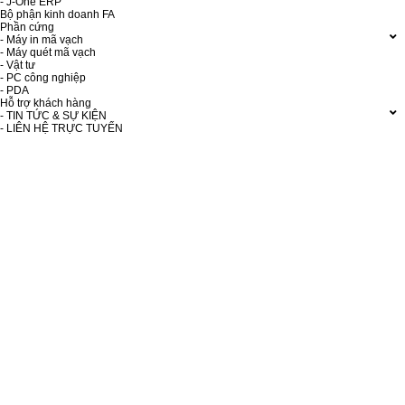
- J-One ERP
Bộ phận kinh doanh FA
Phần cứng
- Máy in mã vạch
- Máy quét mã vạch
- Vật tư
- PC công nghiệp
- PDA
Hỗ trợ khách hàng
- TIN TỨC & SỰ KIỆN
- LIÊN HỆ TRỰC TUYẾN