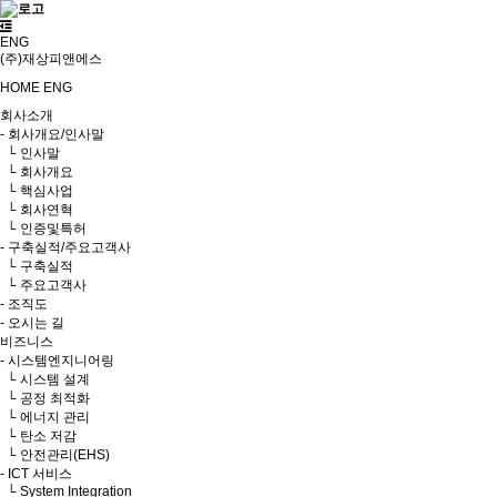
ENG
(주)재상피앤에스
HOME
ENG
회사소개
- 회사개요/인사말
└ 인사말
└ 회사개요
└ 핵심사업
└ 회사연혁
└ 인증및특허
- 구축실적/주요고객사
└ 구축실적
└ 주요고객사
- 조직도
- 오시는 길
비즈니스
- 시스템엔지니어링
└ 시스템 설계
└ 공정 최적화
└ 에너지 관리
└ 탄소 저감
└ 안전관리(EHS)
- ICT 서비스
└ System Integration