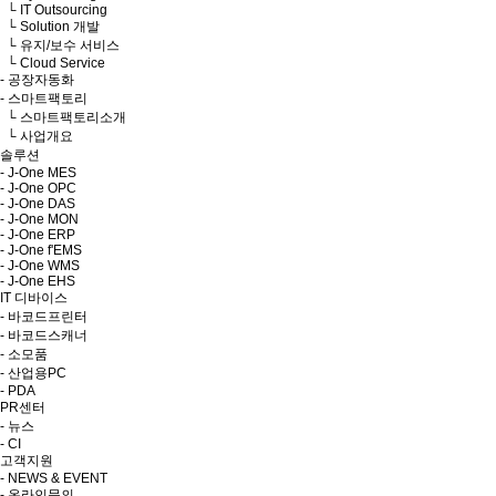
└ IT Outsourcing
└ Solution 개발
└ 유지/보수 서비스
└ Cloud Service
- 공장자동화
- 스마트팩토리
└ 스마트팩토리소개
└ 사업개요
솔루션
- J-One MES
- J-One OPC
- J-One DAS
- J-One MON
- J-One ERP
- J-One f'EMS
- J-One WMS
- J-One EHS
IT 디바이스
- 바코드프린터
- 바코드스캐너
- 소모품
- 산업용PC
- PDA
PR센터
- 뉴스
- CI
고객지원
- NEWS & EVENT
- 온라인문의