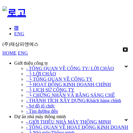
ENG
(주)재상피앤에스
HOME
ENG
Giới thiệu công ty
- TỔNG QUAN VỀ CÔNG TY/ LỜI CHÀO
└ LỜI CHÀO
└ TỔNG QUAN VỀ CÔNG TY
└ HOẠT ĐỘNG KINH DOANH CHÍNH
└ LỊCH SỬ CÔNG TY
└ CHỨNG NHẬN VÀ BẰNG SÁNG CHẾ
- THÀNH TÍCH XÂY DỰNG/Khách hàng chính
- Sơ đồ tổ chức
- Tìm đường đến
Dự án nhà máy thông minh
- GIỚI THIỆU NHÀ MÁY THÔNG MINH
- TỔNG QUAN VỀ HOẠT ĐỘNG KINH DOANH
└ Nhà máy/Thông minh