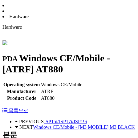
Hardware
Hardware
Windows CE/Mobile -
PDA
[ATRF] AT880
Operating system
Windows CE/Mobile
Manufacturer
ATRF
Product Code
AT880
목록으로
PREVIOUS
JSP15i/JSP17i/JSP19i
NEXT
Windows CE/Mobile - [M3 MOBILE] M3 BLACK
본문