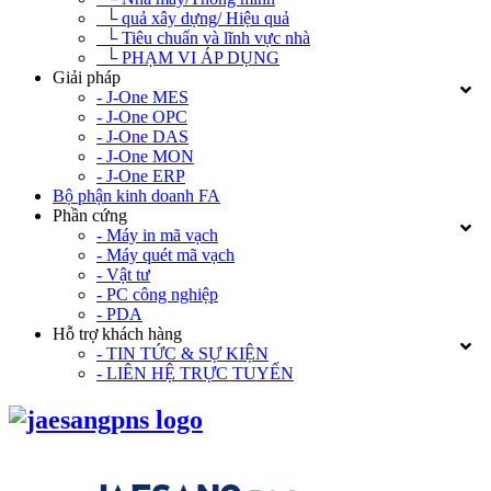
└ quả xây dựng/ Hiệu quả
└ Tiêu chuẩn và lĩnh vực nhà
└ PHẠM VI ÁP DỤNG
Giải pháp
- J-One MES
- J-One OPC
- J-One DAS
- J-One MON
- J-One ERP
Bộ phận kinh doanh FA
Phần cứng
- Máy in mã vạch
- Máy quét mã vạch
- Vật tư
- PC công nghiệp
- PDA
Hỗ trợ khách hàng
- TIN TỨC & SỰ KIỆN
- LIÊN HỆ TRỰC TUYẾN