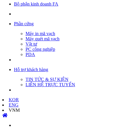
Bộ phận kinh doanh FA
Phần cứng
Máy in mã vạch
Máy quét mã vạch
Vật tư
PC công nghiệp
PDA
Hỗ trợ khách hàng
TIN TỨC & SỰ KIỆN
LIÊN HỆ TRỰC TUYẾN
KOR
ENG
VNM