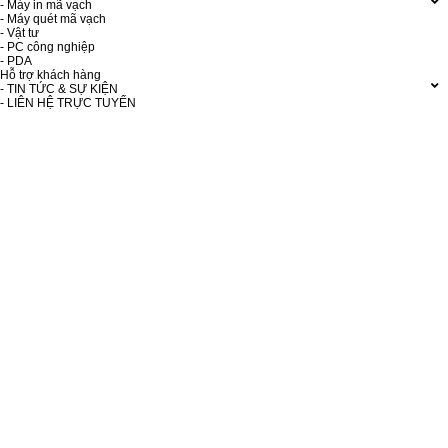
- Máy in mã vạch
- Máy quét mã vạch
- Vật tư
- PC công nghiệp
- PDA
Hỗ trợ khách hàng
- TIN TỨC & SỰ KIỆN
- LIÊN HỆ TRỰC TUYẾN