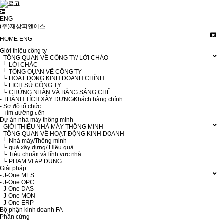
ENG
(주)재상피앤에스
HOME
ENG
Giới thiệu công ty
- TỔNG QUAN VỀ CÔNG TY/ LỜI CHÀO
└ LỜI CHÀO
└ TỔNG QUAN VỀ CÔNG TY
└ HOẠT ĐỘNG KINH DOANH CHÍNH
└ LỊCH SỬ CÔNG TY
└ CHỨNG NHẬN VÀ BẰNG SÁNG CHẾ
- THÀNH TÍCH XÂY DỰNG/Khách hàng chính
- Sơ đồ tổ chức
- Tìm đường đến
Dự án nhà máy thông minh
- GIỚI THIỆU NHÀ MÁY THÔNG MINH
- TỔNG QUAN VỀ HOẠT ĐỘNG KINH DOANH
└ Nhà máy/Thông minh
└ quả xây dựng/ Hiệu quả
└ Tiêu chuẩn và lĩnh vực nhà
└ PHẠM VI ÁP DỤNG
Giải pháp
- J-One MES
- J-One OPC
- J-One DAS
- J-One MON
- J-One ERP
Bộ phận kinh doanh FA
Phần cứng