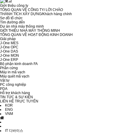
Giới thiệu công ty
TỔNG QUAN VỀ CÔNG TY/ LỜI CHÀO
THÀNH TÍCH XÂY DỰNG/Khách hàng chính
Sơ đồ tổ chức
Tìm đường đến
Dự án nhà máy thông minh
GIỚI THIỆU NHÀ MÁY THÔNG MINH
TỔNG QUAN VỀ HOẠT ĐỘNG KINH DOANH
Giải pháp
J-One MES
J-One OPC
J-One DAS
J-One MON
J-One ERP
Bộ phận kinh doanh FA
Phần cứng
Máy in mã vạch
Máy quét mã vạch
Vật tư
PC công nghiệp
PDA
Hỗ trợ khách hàng
TIN TỨC & SỰ KIỆN
LIÊN HỆ TRỰC TUYẾN
KOR
ENG
VNM
IT 디바이스