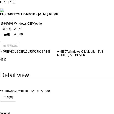
IT 디바이스
PDA
Windows CE/Mobile - [ATRF] AT880
운영체제
Windows CE/Mobile
제조사
ATRF
품번
AT880
목록으로
PREVIOUS
JSP15i/JSP17i/JSP19i
NEXT
Windows CE/Mobile - [M3
MOBILE] M3 BLACK
본문
Detail view
Windows CE/Mobile - [ATRF] AT880
목록