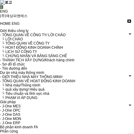
ENG
(주)재상피앤에스
HOME
ENG
Giới thiệu công ty
- TỔNG QUAN VỀ CÔNG TY/ LỜI CHÀO
└ LỜI CHÀO
└ TỔNG QUAN VỀ CÔNG TY
└ HOẠT ĐỘNG KINH DOANH CHÍNH
└ LỊCH SỬ CÔNG TY
└ CHỨNG NHẬN VÀ BẰNG SÁNG CHẾ
- THÀNH TÍCH XÂY DỰNG/Khách hàng chính
- Sơ đồ tổ chức
- Tìm đường đến
Dự án nhà máy thông minh
- GIỚI THIỆU NHÀ MÁY THÔNG MINH
- TỔNG QUAN VỀ HOẠT ĐỘNG KINH DOANH
└ Nhà máy/Thông minh
└ quả xây dựng/ Hiệu quả
└ Tiêu chuẩn và lĩnh vực nhà
└ PHẠM VI ÁP DỤNG
Giải pháp
- J-One MES
- J-One OPC
- J-One DAS
- J-One MON
- J-One ERP
Bộ phận kinh doanh FA
Phần cứng