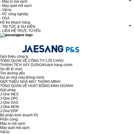
- Máy in mã vạch
- Máy quét mã vạch
- Vật tư
- PC công nghiệp
- PDA
Hỗ trợ khách hàng
- TIN TỨC & SỰ KIỆN
- LIÊN HỆ TRỰC TUYẾN
Giới thiệu công ty
TỔNG QUAN VỀ CÔNG TY/ LỜI CHÀO
THÀNH TÍCH XÂY DỰNG/Khách hàng chính
Sơ đồ tổ chức
Tìm đường đến
Dự án nhà máy thông minh
GIỚI THIỆU NHÀ MÁY THÔNG MINH
TỔNG QUAN VỀ HOẠT ĐỘNG KINH DOANH
Giải pháp
J-One MES
J-One OPC
J-One DAS
J-One MON
J-One ERP
Bộ phận kinh doanh FA
Phần cứng
Máy in mã vạch
Máy quét mã vạch
Vật tư