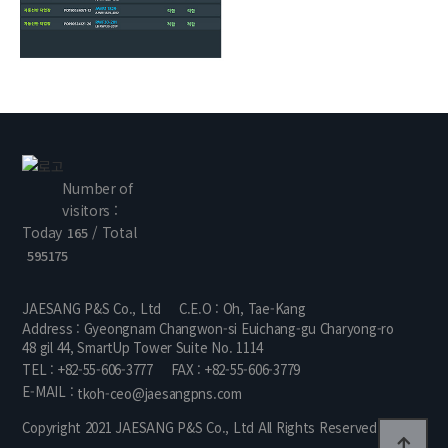
Number of
visitors :
Today
/ Total
165
595175
JAESANG P&S Co., Ltd
C.E.O : Oh, Tae-Kang
Address : Gyeongnam Changwon-si Euichang-gu Charyong-ro
48 gil 44, SmartUp Tower Suite No. 1114
TEL : +82-55-606-3777
FAX : +82-55-606-3779
E-MAIL :
tkoh-ceo@jaesangpns.com
Copyright 2021 JAESANG P&S Co., Ltd All Rights Reserved.