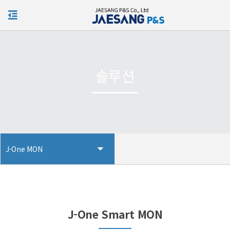
KOR
솔루션
J-One MON
J-One Smart MON