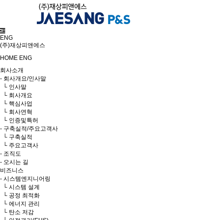
ENG
(주)재상피앤에스
HOME
ENG
회사소개
- 회사개요/인사말
└ 인사말
└ 회사개요
└ 핵심사업
└ 회사연혁
└ 인증및특허
- 구축실적/주요고객사
└ 구축실적
└ 주요고객사
- 조직도
- 오시는 길
비즈니스
- 시스템엔지니어링
└ 시스템 설계
└ 공정 최적화
└ 에너지 관리
└ 탄소 저감