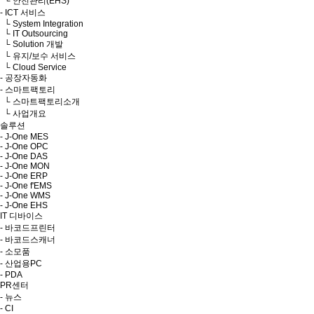
└ 안전관리(EHS)
- ICT 서비스
└ System Integration
└ IT Outsourcing
└ Solution 개발
└ 유지/보수 서비스
└ Cloud Service
- 공장자동화
- 스마트팩토리
└ 스마트팩토리소개
└ 사업개요
솔루션
- J-One MES
- J-One OPC
- J-One DAS
- J-One MON
- J-One ERP
- J-One f'EMS
- J-One WMS
- J-One EHS
IT 디바이스
- 바코드프린터
- 바코드스캐너
- 소모품
- 산업용PC
- PDA
PR센터
- 뉴스
- CI