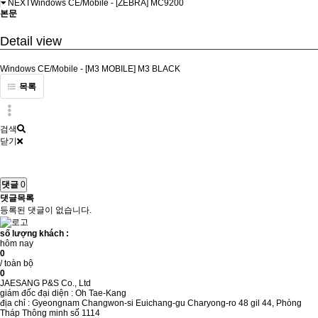
NEXT
Windows CE/Mobile - [ZEBRA] MC9200
본문
Detail view
Windows CE/Mobile - [M3 MOBILE] M3 BLACK
목록
검색
닫기
댓글
0
댓글목록
등록된 댓글이 없습니다.
số lượng khách :
hôm nay
0
/ toàn bộ
0
JAESANG P&S Co., Ltd
giám đốc đại diện : Oh Tae-Kang
địa chỉ : Gyeongnam Changwon-si Euichang-gu Charyong-ro 48 gil 44, Phòng
Tháp Thông minh số 1114