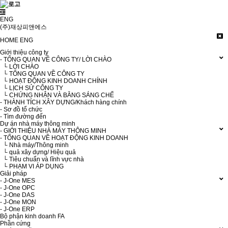
ENG
(주)재상피앤에스
HOME
ENG
Giới thiệu công ty
- TỔNG QUAN VỀ CÔNG TY/ LỜI CHÀO
└ LỜI CHÀO
└ TỔNG QUAN VỀ CÔNG TY
└ HOẠT ĐỘNG KINH DOANH CHÍNH
└ LỊCH SỬ CÔNG TY
└ CHỨNG NHẬN VÀ BẰNG SÁNG CHẾ
- THÀNH TÍCH XÂY DỰNG/Khách hàng chính
- Sơ đồ tổ chức
- Tìm đường đến
Dự án nhà máy thông minh
- GIỚI THIỆU NHÀ MÁY THÔNG MINH
- TỔNG QUAN VỀ HOẠT ĐỘNG KINH DOANH
└ Nhà máy/Thông minh
└ quả xây dựng/ Hiệu quả
└ Tiêu chuẩn và lĩnh vực nhà
└ PHẠM VI ÁP DỤNG
Giải pháp
- J-One MES
- J-One OPC
- J-One DAS
- J-One MON
- J-One ERP
Bộ phận kinh doanh FA
Phần cứng