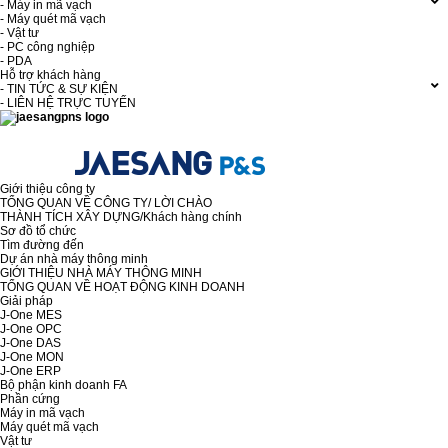
- Máy in mã vạch
- Máy quét mã vạch
- Vật tư
- PC công nghiệp
- PDA
Hỗ trợ khách hàng
- TIN TỨC & SỰ KIỆN
- LIÊN HỆ TRỰC TUYẾN
Giới thiệu công ty
TỔNG QUAN VỀ CÔNG TY/ LỜI CHÀO
THÀNH TÍCH XÂY DỰNG/Khách hàng chính
Sơ đồ tổ chức
Tìm đường đến
Dự án nhà máy thông minh
GIỚI THIỆU NHÀ MÁY THÔNG MINH
TỔNG QUAN VỀ HOẠT ĐỘNG KINH DOANH
Giải pháp
J-One MES
J-One OPC
J-One DAS
J-One MON
J-One ERP
Bộ phận kinh doanh FA
Phần cứng
Máy in mã vạch
Máy quét mã vạch
Vật tư