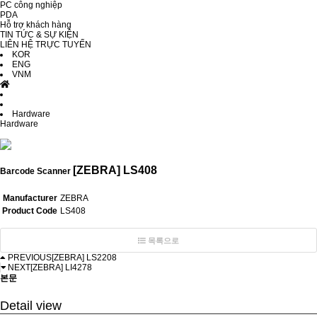
PC công nghiệp
PDA
Hỗ trợ khách hàng
TIN TỨC & SỰ KIỆN
LIÊN HỆ TRỰC TUYẾN
KOR
ENG
VNM
Hardware
Hardware
[ZEBRA] LS408
Barcode Scanner
Manufacturer
ZEBRA
Product Code
LS408
목록으로
PREVIOUS
[ZEBRA] LS2208
NEXT
[ZEBRA] LI4278
본문
Detail view