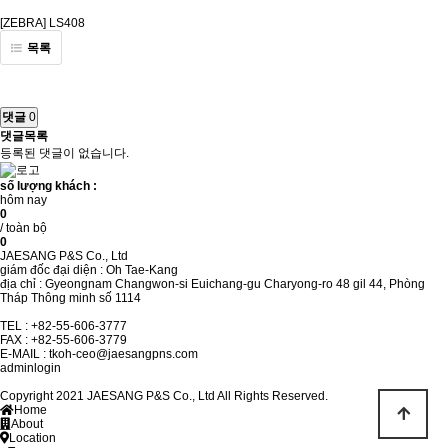
[ZEBRA] LS408
목록
댓글
0
댓글목록
등록된 댓글이 없습니다.
số lượng khách :
hôm nay
0
/ toàn bộ
0
JAESANG P&S Co., Ltd
giám đốc đại diện : Oh Tae-Kang
địa chỉ : Gyeongnam Changwon-si Euichang-gu Charyong-ro 48 gil 44, Phòng
Tháp Thông minh số 1114
TEL : +82-55-606-3777
FAX : +82-55-606-3779
E-MAIL :
tkoh-ceo@jaesangpns.com
adminlogin
Copyright 2021 JAESANG P&S Co., Ltd All Rights Reserved.
Home
About
Location