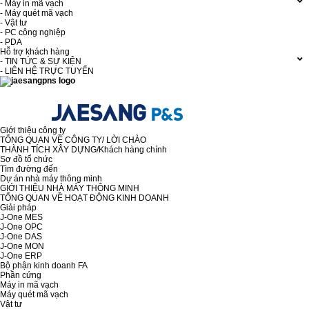
- Máy in mã vạch
- Máy quét mã vạch
- Vật tư
- PC công nghiệp
- PDA
Hỗ trợ khách hàng
- TIN TỨC & SỰ KIỆN
- LIÊN HỆ TRỰC TUYẾN
Giới thiệu công ty
TỔNG QUAN VỀ CÔNG TY/ LỜI CHÀO
THÀNH TÍCH XÂY DỰNG/Khách hàng chính
Sơ đồ tổ chức
Tìm đường đến
Dự án nhà máy thông minh
GIỚI THIỆU NHÀ MÁY THÔNG MINH
TỔNG QUAN VỀ HOẠT ĐỘNG KINH DOANH
Giải pháp
J-One MES
J-One OPC
J-One DAS
J-One MON
J-One ERP
Bộ phận kinh doanh FA
Phần cứng
Máy in mã vạch
Máy quét mã vạch
Vật tư