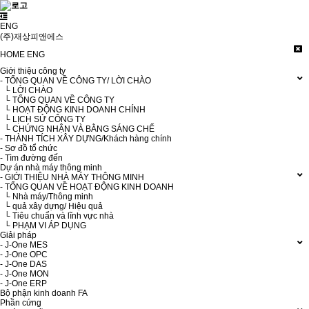
ENG
(주)재상피앤에스
HOME
ENG
Giới thiệu công ty
- TỔNG QUAN VỀ CÔNG TY/ LỜI CHÀO
└ LỜI CHÀO
└ TỔNG QUAN VỀ CÔNG TY
└ HOẠT ĐỘNG KINH DOANH CHÍNH
└ LỊCH SỬ CÔNG TY
└ CHỨNG NHẬN VÀ BẰNG SÁNG CHẾ
- THÀNH TÍCH XÂY DỰNG/Khách hàng chính
- Sơ đồ tổ chức
- Tìm đường đến
Dự án nhà máy thông minh
- GIỚI THIỆU NHÀ MÁY THÔNG MINH
- TỔNG QUAN VỀ HOẠT ĐỘNG KINH DOANH
└ Nhà máy/Thông minh
└ quả xây dựng/ Hiệu quả
└ Tiêu chuẩn và lĩnh vực nhà
└ PHẠM VI ÁP DỤNG
Giải pháp
- J-One MES
- J-One OPC
- J-One DAS
- J-One MON
- J-One ERP
Bộ phận kinh doanh FA
Phần cứng