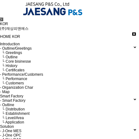
KOR
(주)재상피앤에스
HOME
KOR
Introduction
- Outline/Greetings
└ Greetings
└ Outline
└ Core bisinesse
└ History
└ Certificates
- Performance/Customers
└ Performance
└ Customers
- Organization Char
- Map
Smart Factory
- Smart Factory
- Outline
└ Distribution
└ Establishment
└ Level/Area
└ Application
Solution
- J-One MES
- J-One OPC