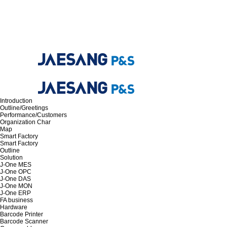
Introduction
Outline/Greetings
Performance/Customers
Organization Char
Map
Smart Factory
Smart Factory
Outline
Solution
J-One MES
J-One OPC
J-One DAS
J-One MON
J-One ERP
FA business
Hardware
Barcode Printer
Barcode Scanner