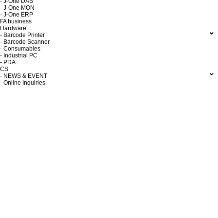
- J-One DAS
- J-One MON
- J-One ERP
FA business
Hardware
- Barcode Printer
- Barcode Scanner
- Consumables
- Industrial PC
- PDA
CS
- NEWS & EVENT
- Online Inquiries