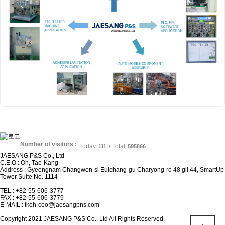
Number of visitors :
Today
/ Total
111
595866
JAESANG P&S Co., Ltd
C.E.O : Oh, Tae-Kang
Address : Gyeongnam Changwon-si Euichang-gu Charyong-ro 48 gil 44, SmartUp
Tower Suite No. 1114
TEL : +82-55-606-3777
FAX : +82-55-606-3779
E-MAIL :
tkoh-ceo@jaesangpns.com
Copyright 2021 JAESANG P&S Co., Ltd All Rights Reserved.